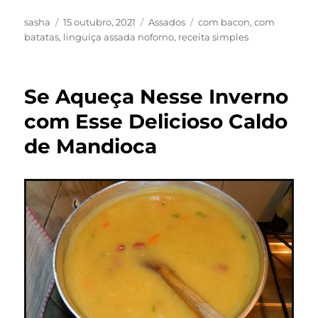
Autor
Publicado
Categorias
Tags
sasha
15 outubro, 2021
Assados
com bacon
,
com
em
batatas
,
linguiça assada noforno
,
receita simples
Se Aqueça Nesse Inverno
com Esse Delicioso Caldo
de Mandioca