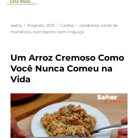
Leia Mais...
Autor
Publicado
Categorias
Tags
sasha
9 agosto, 2021
Caldos
calabresa
,
caldo de
em
mandioca
,
com bacon
,
com linguiça
Um Arroz Cremoso Como
Você Nunca Comeu na
Vida