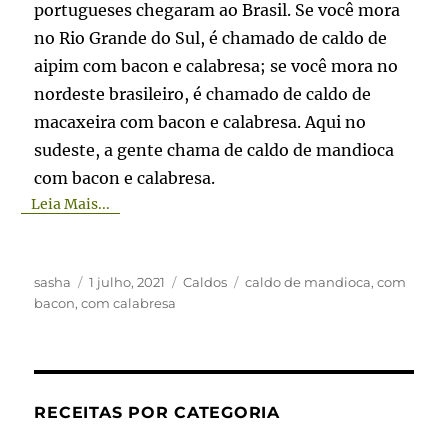
portugueses chegaram ao Brasil. Se você mora
no Rio Grande do Sul, é chamado de caldo de
aipim com bacon e calabresa; se você mora no
nordeste brasileiro, é chamado de caldo de
macaxeira com bacon e calabresa. Aqui no
sudeste, a gente chama de caldo de mandioca
com bacon e calabresa.
Leia Mais...
Autor
Publicado
Categorias
Tags
sasha
1 julho, 2021
Caldos
caldo de mandioca
,
com
em
bacon
,
com calabresa
RECEITAS POR CATEGORIA