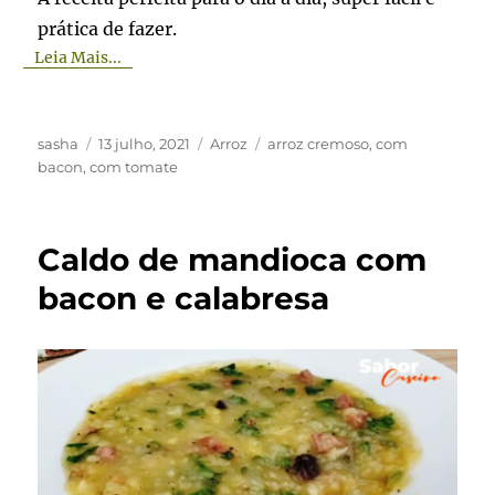
prática de fazer.
Leia Mais...
Autor
Publicado
Categorias
Tags
sasha
13 julho, 2021
Arroz
arroz cremoso
,
com
em
bacon
,
com tomate
Caldo de mandioca com
bacon e calabresa