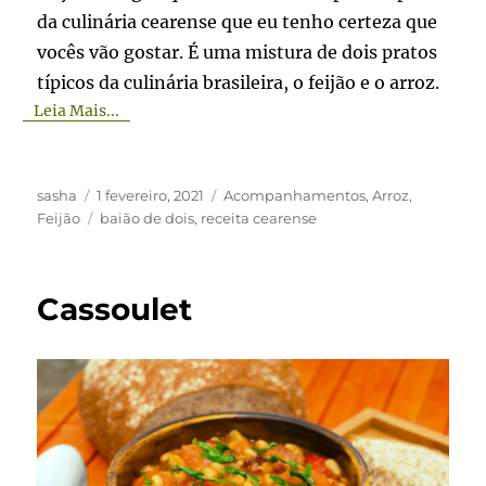
da culinária cearense que eu tenho certeza que
vocês vão gostar. É uma mistura de dois pratos
típicos da culinária brasileira, o feijão e o arroz.
Leia Mais...
Autor
Publicado
Categorias
sasha
1 fevereiro, 2021
Acompanhamentos
,
Arroz
,
em
Tags
Feijão
baião de dois
,
receita cearense
Cassoulet