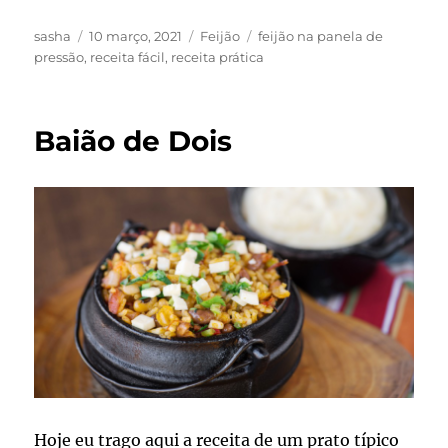
Autor
Publicado
Categorias
Tags
sasha
10 março, 2021
Feijão
feijão na panela de
em
pressão
,
receita fácil
,
receita prática
Baião de Dois
Hoje eu trago aqui a receita de um prato típico