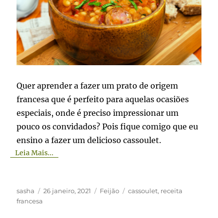
Quer aprender a fazer um prato de origem
francesa que é perfeito para aquelas ocasiões
especiais, onde é preciso impressionar um
pouco os convidados? Pois fique comigo que eu
ensino a fazer um delicioso cassoulet.
Leia Mais...
Autor
Publicado
Categorias
Tags
sasha
26 janeiro, 2021
Feijão
cassoulet
,
receita
em
francesa