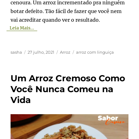
cenoura. Um arroz incrementado pra ninguém
botar defeito. Tão fácil de fazer que você nem
vai acreditar quando ver o resultado.
Leia Mais...
Autor
Publicado
Categorias
Tags
sasha
27 julho, 2021
Arroz
arroz com linguiça
em
Um Arroz Cremoso Como
Você Nunca Comeu na
Vida