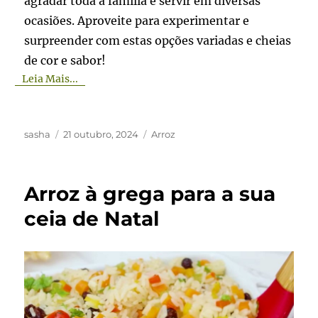
agradar toda a família e servir em diversas
ocasiões. Aproveite para experimentar e
surpreender com estas opções variadas e cheias
de cor e sabor!
Leia Mais...
Autor
Publicado
Categorias
sasha
21 outubro, 2024
Arroz
em
Arroz à grega para a sua
ceia de Natal