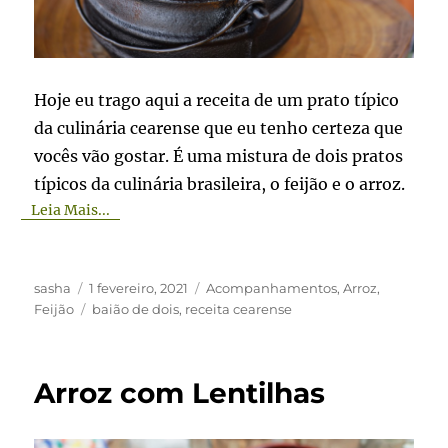
Hoje eu trago aqui a receita de um prato típico
da culinária cearense que eu tenho certeza que
vocês vão gostar. É uma mistura de dois pratos
típicos da culinária brasileira, o feijão e o arroz.
Leia Mais...
Autor
Publicado
Categorias
sasha
1 fevereiro, 2021
Acompanhamentos
,
Arroz
,
em
Tags
Feijão
baião de dois
,
receita cearense
Arroz com Lentilhas