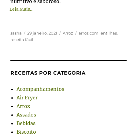
nutritivo e saboroso.
Leia Mais...
Autor
Publicado
Categorias
Tags
sasha
29 janeiro, 2021
Arroz
arroz com lentilhas
,
em
receita fácil
RECEITAS POR CATEGORIA
Acompanhamentos
Air Fryer
Arroz
Assados
Bebidas
Biscoito