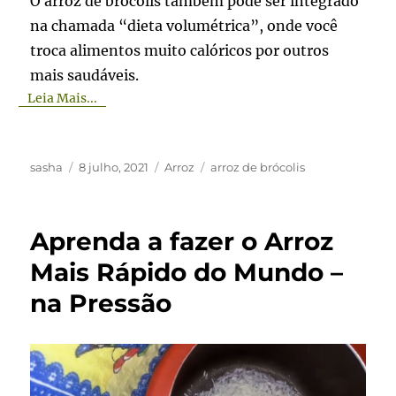
O arroz de brócolis também pode ser integrado
na chamada “dieta volumétrica”, onde você
troca alimentos muito calóricos por outros
mais saudáveis.
Leia Mais...
Autor
Publicado
Categorias
Tags
sasha
8 julho, 2021
Arroz
arroz de brócolis
em
Aprenda a fazer o Arroz
Mais Rápido do Mundo –
na Pressão