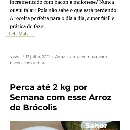
incrementado com bacon e maionese? Nunca
ouviu falar? Pois não sabe o que está perdendo.
A receita perfeita para o dia a dia, super fácil e
prática de fazer.
Leia Mais...
Autor
Publicado
Categorias
Tags
sasha
13 julho, 2021
Arroz
arroz cremoso
,
com
em
bacon
,
com tomate
Perca até 2 kg por
Semana com esse Arroz
de Brócolis