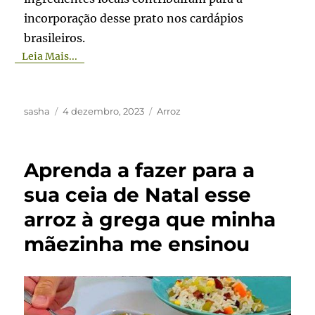
incorporação desse prato nos cardápios
brasileiros.
Leia Mais...
Autor
Publicado
Categorias
sasha
4 dezembro, 2023
Arroz
em
Aprenda a fazer para a
sua ceia de Natal esse
arroz à grega que minha
mãezinha me ensinou