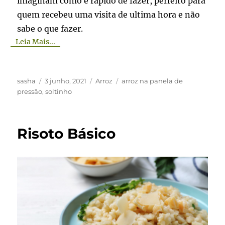
imaginam como é rápido de fazer, perfeito para
quem recebeu uma visita de ultima hora e não
sabe o que fazer.
Leia Mais...
Autor
Publicado
Categorias
Tags
sasha
3 junho, 2021
Arroz
arroz na panela de
em
pressão
,
soltinho
Risoto Básico