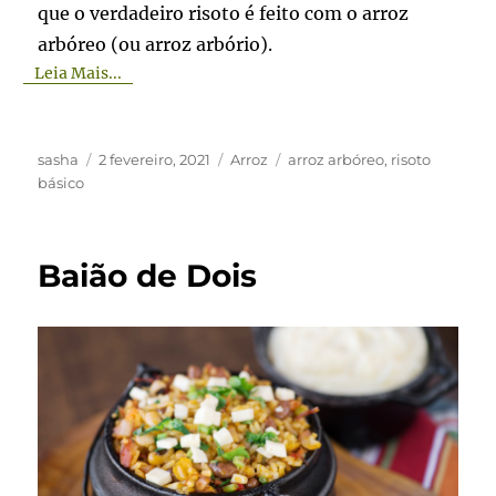
que o verdadeiro risoto é feito com o arroz
arbóreo (ou arroz arbório).
Leia Mais...
Autor
Publicado
Categorias
Tags
sasha
2 fevereiro, 2021
Arroz
arroz arbóreo
,
risoto
em
básico
Baião de Dois