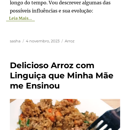
longo do tempo. Vou descrever algumas das
possíveis influências e sua evolução:
Leia Mais...
Autor
Publicado
Categorias
sasha
4 novembro, 2023
Arroz
em
Delicioso Arroz com
Linguiça que Minha Mãe
me Ensinou