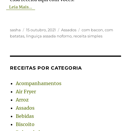
Leia Mais...
Autor
Publicado
Categorias
Tags
sasha
15 outubro, 2021
Assados
com bacon
,
com
em
batatas
,
linguiça assada noforno
,
receita simples
RECEITAS POR CATEGORIA
Acompanhamentos
Air Fryer
Arroz
Assados
Bebidas
Biscoito