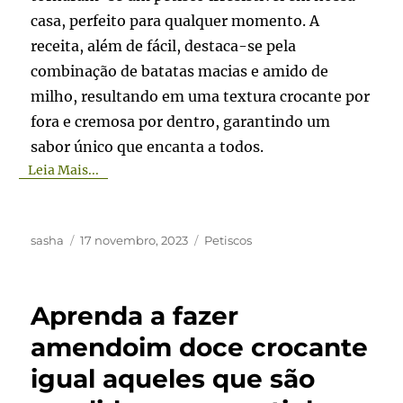
casa, perfeito para qualquer momento. A
receita, além de fácil, destaca-se pela
combinação de batatas macias e amido de
milho, resultando em uma textura crocante por
fora e cremosa por dentro, garantindo um
sabor único que encanta a todos.
Leia Mais...
Autor
Publicado
Categorias
sasha
17 novembro, 2023
Petiscos
em
Aprenda a fazer
amendoim doce crocante
igual aqueles que são