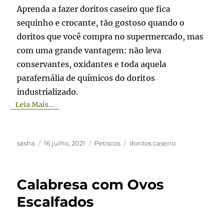
Aprenda a fazer doritos caseiro que fica
sequinho e crocante, tão gostoso quando o
doritos que você compra no supermercado, mas
com uma grande vantagem: não leva
conservantes, oxidantes e toda aquela
parafernália de químicos do doritos
industrializado.
Leia Mais...
Autor
Publicado
Categorias
Tags
sasha
16 julho, 2021
Petiscos
doritos caseiro
em
Calabresa com Ovos
Escalfados