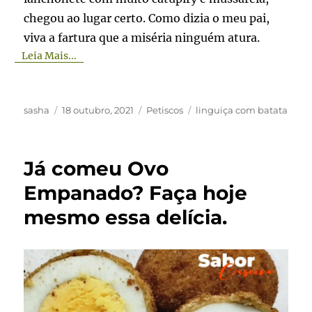
chegou ao lugar certo. Como dizia o meu pai,
viva a fartura que a miséria ninguém atura.
Leia Mais...
Autor
Publicado
Categorias
Tags
sasha
18 outubro, 2021
Petiscos
linguiça com batata
em
Já comeu Ovo
Empanado? Faça hoje
mesmo essa delícia.