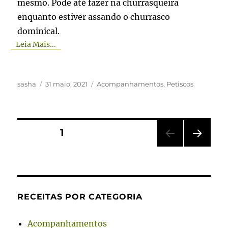
mesmo. Pode até fazer na churrasqueira
enquanto estiver assando o churrasco
dominical.
Leia Mais...
Autor
Publicado
Categorias
sasha
31 maio, 2021
Acompanhamentos
,
Petiscos
em
Paginação
PÁGINA
1
PRÓ
de
XIMA
PÁGI
posts
NA
RECEITAS POR CATEGORIA
Acompanhamentos