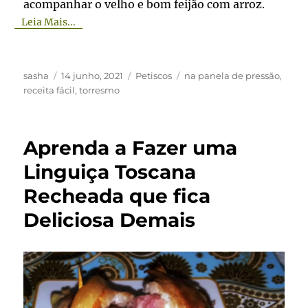
acompanhar o velho e bom feijão com arroz.
Leia Mais...
Autor
Publicado
Categorias
Tags
sasha
14 junho, 2021
Petiscos
na panela de pressão
,
em
receita fácil
,
torresmo
Aprenda a Fazer uma
Linguiça Toscana
Recheada que fica
Deliciosa Demais