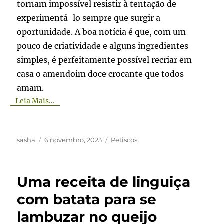
tornam impossível resistir à tentação de
experimentá-lo sempre que surgir a
oportunidade. A boa notícia é que, com um
pouco de criatividade e alguns ingredientes
simples, é perfeitamente possível recriar em
casa o amendoim doce crocante que todos
amam.
Leia Mais...
Autor
Publicado
Categorias
sasha
6 novembro, 2023
Petiscos
em
Uma receita de linguiça
com batata para se
lambuzar no queijo