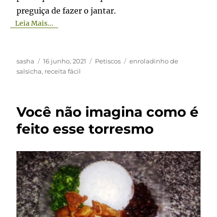
preguiça de fazer o jantar.
Leia Mais...
Autor
Publicado
Categorias
Tags
sasha
16 junho, 2021
Petiscos
enroladinho de
em
salsicha
,
receita fácil
Você não imagina como é
feito esse torresmo