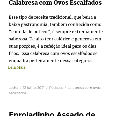
Calabresa com Ovos Escalfados
Esse tipo de receita tradicional, que beira a
baixa gastronomia, também conhecida como
“comida de boteco”, é sempre extremamente
saborosa. De alto teor calórico e generosa em
suas porções, é a refeição ideal para os dias
frios. Essa calabresa com ovos escalfados se
enquadra perfeitamente nessa categoria.
Leia Mais...
Autor
Publicado
Categorias
Tags
sasha
13 julho, 2021
Petiscos
calabresa com ovos
em
escalfados
Enroladinho Assado de