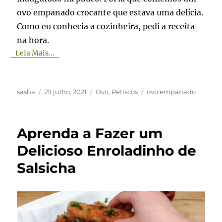
ovo empanado crocante que estava uma delícia.
Como eu conhecia a cozinheira, pedi a receita
na hora.
Leia Mais...
Autor
Publicado
Categorias
Tags
sasha
29 julho, 2021
Ovo
,
Petiscos
ovo empanado
em
Aprenda a Fazer um
Delicioso Enroladinho de
Salsicha