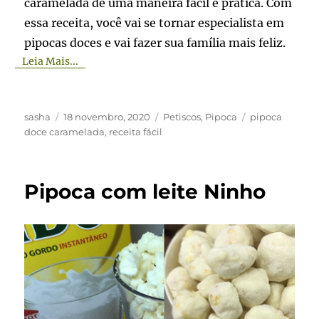
caramelada de uma maneira fácil e prática. Com
essa receita, você vai se tornar especialista em
pipocas doces e vai fazer sua família mais feliz.
Leia Mais...
Autor
Publicado
Categorias
Tags
sasha
18 novembro, 2020
Petiscos
,
Pipoca
pipoca
em
doce caramelada
,
receita fácil
Pipoca com leite Ninho