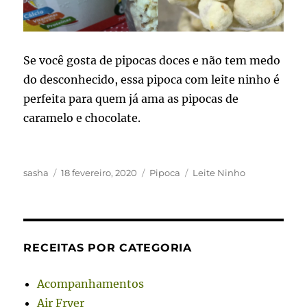
Se você gosta de pipocas doces e não tem medo
do desconhecido, essa pipoca com leite ninho é
perfeita para quem já ama as pipocas de
caramelo e chocolate.
Autor
Publicado
Categorias
Tags
sasha
18 fevereiro, 2020
Pipoca
Leite Ninho
em
RECEITAS POR CATEGORIA
Acompanhamentos
Air Fryer