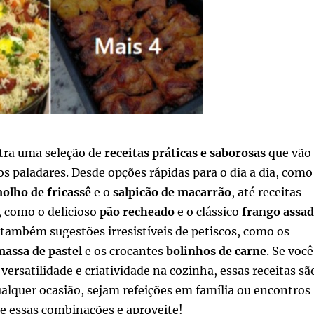
tra uma seleção de
receitas práticas e saborosas
que vão
os paladares. Desde opções rápidas para o dia a dia, como
lho de fricassê
e o
salpicão de macarrão
, até receitas
, como o delicioso
pão recheado
e o clássico
frango assa
 também sugestões irresistíveis de petiscos, como os
massa de pastel
e os crocantes
bolinhos de carne
. Se você
versatilidade e criatividade na cozinha, essas receitas sã
ualquer ocasião, sejam refeições em família ou encontros
re essas combinações e aproveite!