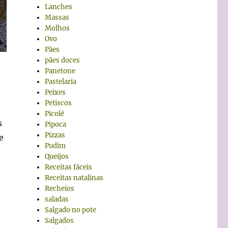
Lanches
Massas
Molhos
Ovo
Pães
pães doces
Panetone
Pastelaria
Peixes
Petiscos
Picolé
s
Pipoca
Pizzas
e
Pudim
Queijos
Receitas fáceis
Receitas natalinas
Recheios
saladas
Salgado no pote
Salgados