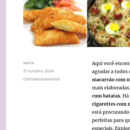
Autor
sasha
Aqui você encon
Publicado
21 outubro, 2024
agradar a todos 
em
Categorias
Comidas brasileiras
macarrão com mo
mais elaboradas
com batatas
. Há
cigarettes com 
está procurando 
perfeitas para q
especiais. Explo