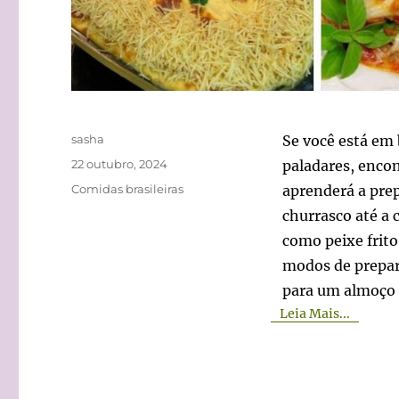
Autor
sasha
Se você está em 
Publicado
22 outubro, 2024
paladares, encon
em
Categorias
Comidas brasileiras
aprenderá a pre
churrasco até a 
como peixe frito
modos de prepara
para um almoço e
Leia Mais...