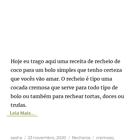
Hoje eu trago aqui uma receita de recheio de
coco para um bolo simples que tenho certeza
que vocês vão amar. O recheio é tipo uma
cocada cremosa que serve para todo tipo de
bolo ou também para rechear tortas, doces ou
trufas.
Leia Mais...
Autor
Publicado
Categorias
Tags
sasha
23 novembro, 2020
Recheios
cremoso
,