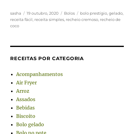
Autor
Publicado
Categorias
Tags
sasha
19 outubro, 2020
Bolos
bolo prestígio
,
gelado
,
em
receita fácil
,
receita simples
,
recheio cremoso
,
recheio de
coco
RECEITAS POR CATEGORIA
Acompanhamentos
Air Fryer
Arroz
Assados
Bebidas
Biscoito
Bolo gelado
Bolo no pote