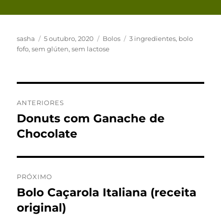
Autor
Publicado
Categorias
Tags
sasha
5 outubro, 2020
Bolos
3 ingredientes
,
bolo
em
fofo
,
sem glúten
,
sem lactose
Navegação
ANTERIORES
de
Donuts com Ganache de
Post
anterior:
Chocolate
Post
PRÓXIMO
Bolo Caçarola Italiana (receita
Próximo
post:
original)