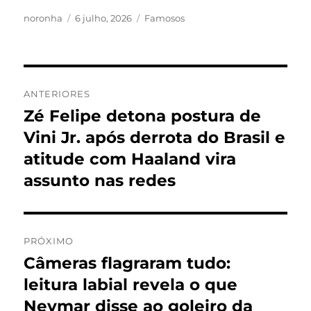
Autor
Publicado
Categorias
noronha
6 julho, 2026
Famosos
em
Navegação
ANTERIORES
de
Zé Felipe detona postura de
Post
anterior:
Vini Jr. após derrota do Brasil e
Post
atitude com Haaland vira
assunto nas redes
PRÓXIMO
Câmeras flagraram tudo:
Próximo
post:
leitura labial revela o que
Neymar disse ao goleiro da