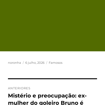
Autor
Publicado
Categorias
noronha
6 julho, 2026
Famosos
em
Navegação
ANTERIORES
de
Mistério e preocupação: ex-
Post
anterior:
mulher do goleiro Bruno é
Post