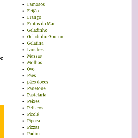
Famosos
à
Feijão
Frango
Frutos do Mar
Geladinho
Geladinho Gourmet
Gelatina
Lanches
Massas
or
Molhos
Ovo
Pães
pães doces
Panetone
Pastelaria
Peixes
Petiscos
Picolé
Pipoca
Pizzas
Pudim