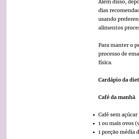
Além disso, dep
dias recomendad
usando preferen
alimentos proce
Para manter o pe
processo de emag
física.
Cardápio da die
Café da manhã
Café sem açúcar
1 ou mais ovos (
1 porção média d