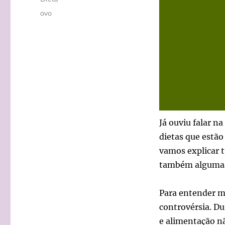
Tags
ovo
Já ouviu falar 
dietas que estão
vamos explicar t
também algumas 
Para entender m
controvérsia. Du
e alimentação n