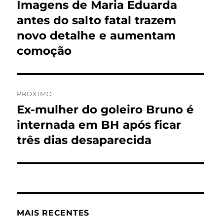
de
Imagens de Maria Eduarda
Post
anterior:
antes do salto fatal trazem
Post
novo detalhe e aumentam
comoção
PRÓXIMO
Ex-mulher do goleiro Bruno é
Próximo
post:
internada em BH após ficar
três dias desaparecida
MAIS RECENTES