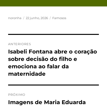
Autor
Publicado
Categorias
noronha
22 junho, 2026
Famosos
em
Navegação
ANTERIORES
de
Isabeli Fontana abre o coração
Post
anterior:
sobre decisão do filho e
Post
emociona ao falar da
maternidade
PRÓXIMO
Imagens de Maria Eduarda
Próximo