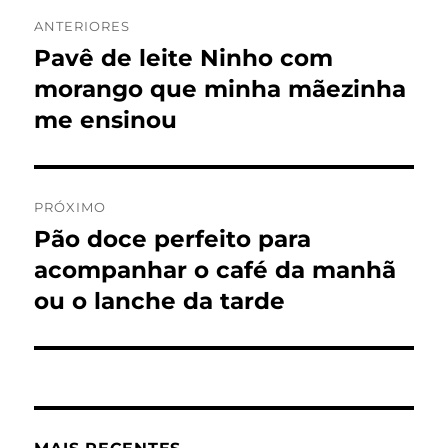
Navegação
ANTERIORES
de
Pavê de leite Ninho com
Post
anterior:
morango que minha mãezinha
Post
me ensinou
PRÓXIMO
Pão doce perfeito para
Próximo
post:
acompanhar o café da manhã
ou o lanche da tarde